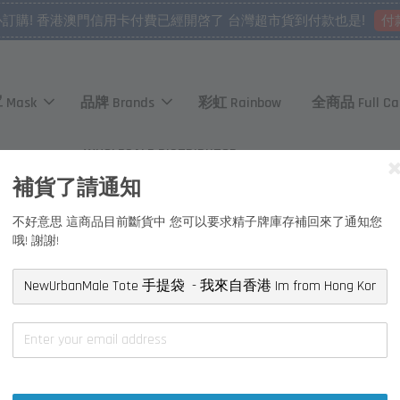
付
心訂購! 香港澳門信用卡付費已經開啓了 台灣超市貨到付款也是!
 Mask
品牌 Brands
彩虹 Rainbow
全商品 Full Ca
WHOLESALE DISTRIBUTOR
補貨了請通知
不好意思 這商品目前斷貨中 您可以要求精子牌庫存補回來了通知您
哦! 謝謝!
Kong
NewUr
自香港 I
NT$ 480 