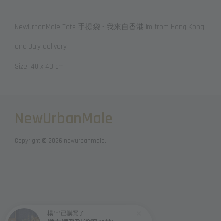
NewUrbanMale Tote 手提袋 - 我來自香港 Im from Hong Kong
end July delivery
Size: 40 x 40 cm
NewUrbanMale
Copyright © 2026 newurbanmale.
楊***
已購買了