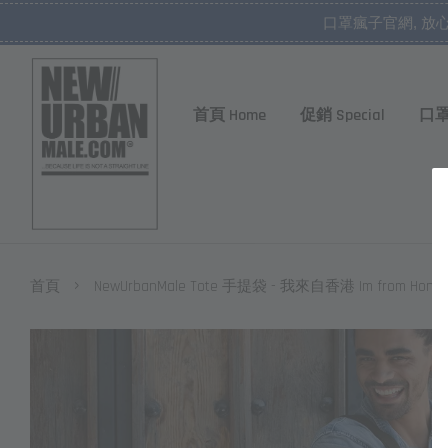
口罩瘋子官網, 放
首頁 Home
促銷 Special
口罩
›
首頁
NewUrbanMale Tote 手提袋 - 我來自香港 Im from Hong 