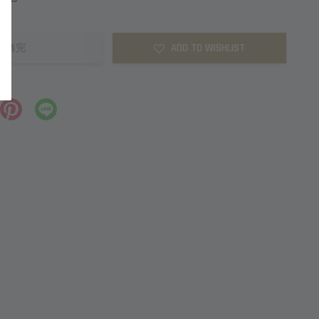
ADD TO WISHLIST
售完