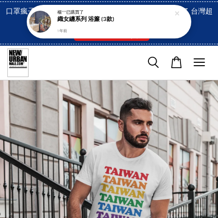
口罩瘋子官網, 放心訂購! 香港澳門信用卡付費已經開啓了 台灣超
楊***
已購買了
織女纏系列 浴簾 (3款)
市貨到付款也是!
1 年前
付款方式/超商取貨！