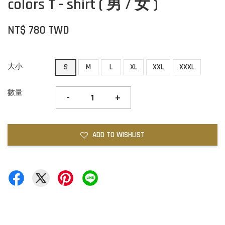
colors T - shirt ( 男 / 女 )
NT$ 780 TWD
大小
S
M
L
XL
XXL
XXXL
數量
-
+
ADD TO WISHLIST