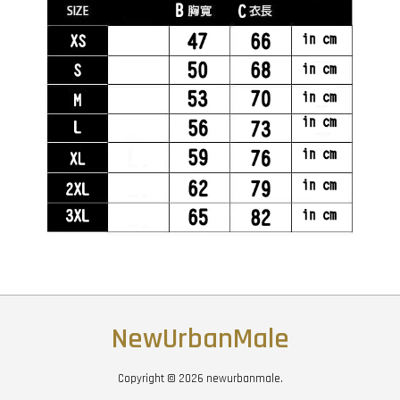
NewUrbanMale
Copyright © 2026 newurbanmale.