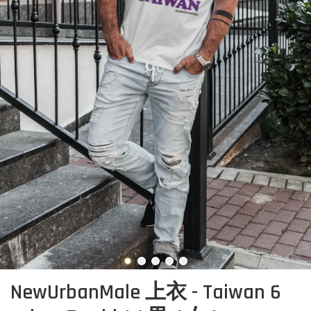
NewUrbanMale 上衣 - Taiwan 6