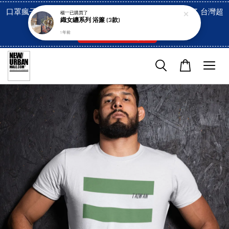
口罩瘋子官網, 放心訂購! 香港澳門信用卡付費已經開啓了 台灣超
楊***
已購買了
織女纏系列 浴簾 (3款)
市貨到付款也是!
1 年前
付款方式/超商取貨！