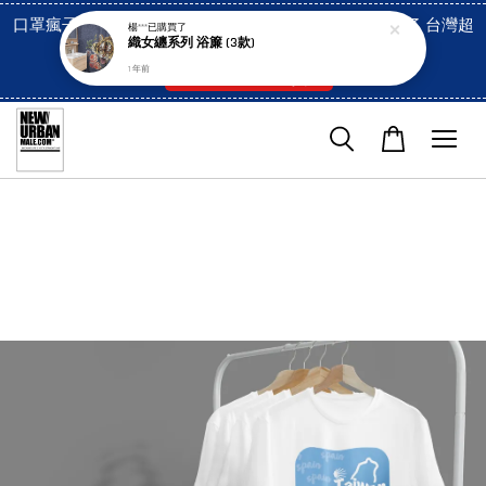
口罩瘋子官網, 放心訂購! 香港澳門信用卡付費已經開啓了 台灣超
楊***
已購買了
織女纏系列 浴簾 (3款)
市貨到付款也是!
1 年前
付款方式/超商取貨！