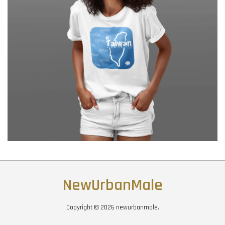
NewUrbanMale
Copyright © 2026 newurbanmale.