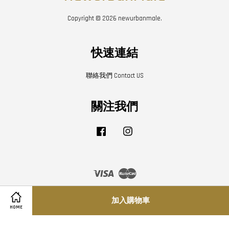
Copyright © 2026 newurbanmale.
快速連結
聯絡我們 Contact US
關注我們
Facebook
Instagram
Visa
Master
加入購物車
Share on Facebook
Share on Twitter
HOME