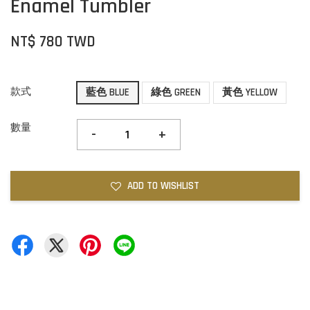
Enamel Tumbler
NT$ 780 TWD
款式
藍色 BLUE
綠色 GREEN
黃色 YELLOW
數量
-
+
ADD TO WISHLIST