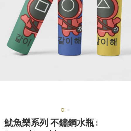
魷魚樂系列 不鏽鋼水瓶 :