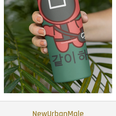
NewUrbanMale