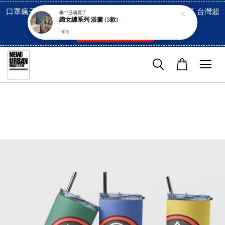
口罩瘋子官網, 放心訂購! 香港澳門信用卡付費已經開啓了 台灣超
楊***
已購買了
織女纏系列 浴簾 (3款)
市貨到付款也是!
1 年前
付款方式/超商取貨！