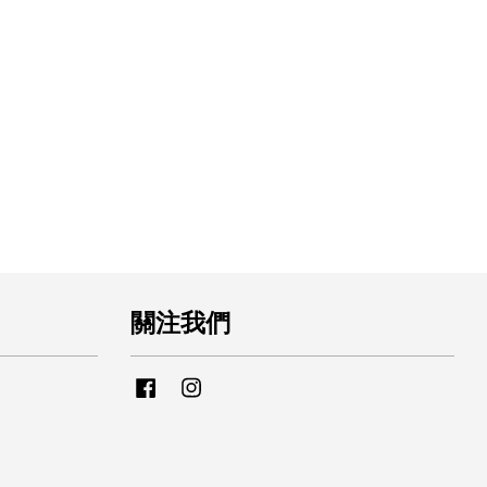
關注我們
Facebook
Instagram