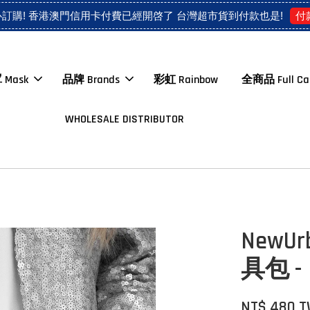
付
心訂購! 香港澳門信用卡付費已經開啓了 台灣超市貨到付款也是!
 Mask
品牌 Brands
彩虹 Rainbow
全商品 Full Ca
WHOLESALE DISTRIBUTOR
NewUr
具包 
NT$ 480 