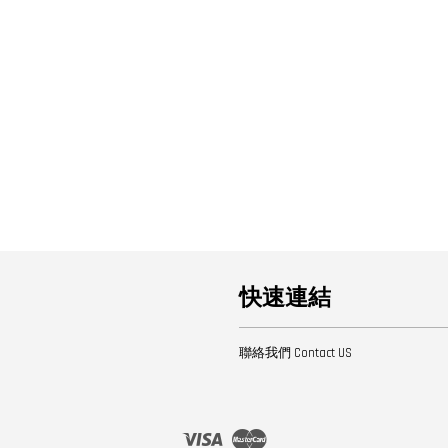
快速連結
聯絡我們 Contact US
Visa
Master