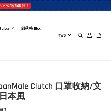
款方式/超商取貨！
talog
部落格 Blog
banMale Clutch 口罩收納/文
- 日本風
TWD