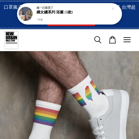
口罩瘋子官網, 放心訂購! 香港澳門信用卡付費已經開啓了 台灣超
楊***
已購買了
織女纏系列 浴簾 (3款)
市貨到付款也是!
1 年前
付款方式/超商取貨！