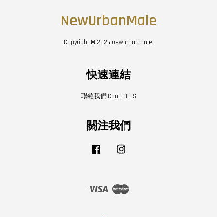
NewUrbanMale
Copyright © 2026 newurbanmale.
快速連結
聯絡我們 Contact US
關注我們
Facebook
Instagram
Visa
Master