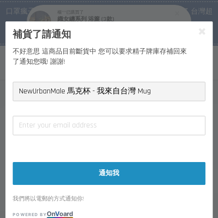
口罩瘋子官網, 放心訂購! 香港澳門信用卡付費已經開啓了 台灣超
楊***
已購買了
織女纏系列 浴簾 (3款)
市貨到付款也是!
補貨了請通知
1 年前
付款方式/超商取貨！
不好意思 這商品目前斷貨中 您可以要求精子牌庫存補回來
了通知您哦! 謝謝!
通知我
我們將以電郵的方式通知你!
On
V
oard
POWERED BY