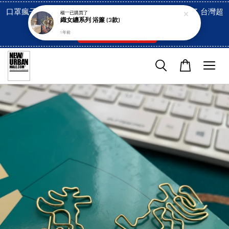
口罩瘋子官網, 放心訂購! 香港澳門信用卡付費已經開啓了 台灣超
楊***
已購買了
織女纏系列 浴簾 (3款)
市貨到付款也是!
1 年前
付款方式/超商取貨！