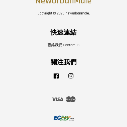
NewUrbanMale
Copyright © 2026 newurbanmale.
快速連結
聯絡我們 Contact US
關注我們
Facebook
Instagram
Visa
Master