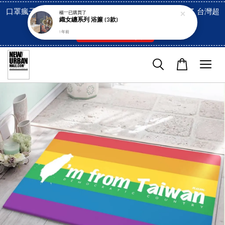
口罩瘋子官網, 放心訂購! 香港澳門信用卡付費已經開啓了 台灣超
楊***
已購買了
織女纏系列 浴簾 (3款)
市貨到付款也是!
1 年前
付款方式/超商取貨！