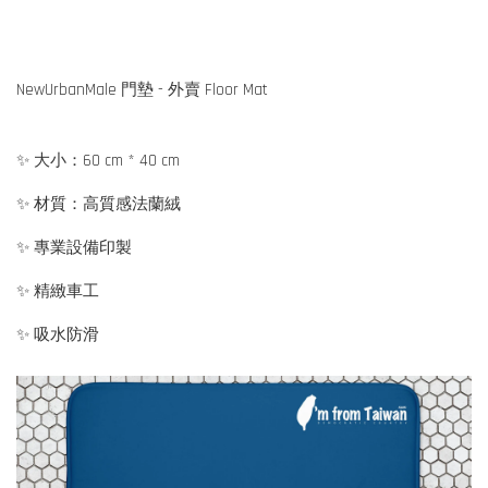
NewUrbanMale 門墊 - 外賣 Floor Mat
✨ 大小：60 cm * 40 cm
✨ 材質：高質感法蘭絨
✨ 專業設備印製
✨ 精緻車工
✨ 吸水防滑