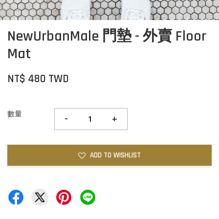
NewUrbanMale 門墊 - 外賣 Floor
Mat
NT$ 480 TWD
數量
-
+
ADD TO WISHLIST