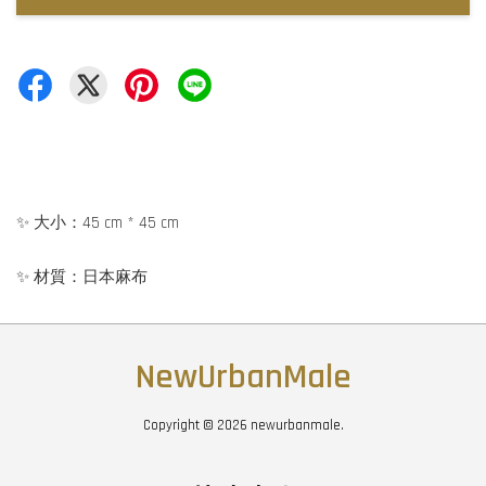
✨ 大小：45 cm * 45 cm
✨ 材質：日本麻布
NewUrbanMale
Copyright © 2026 newurbanmale.