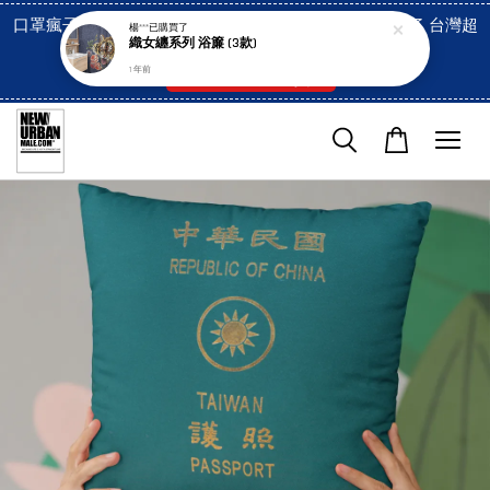
口罩瘋子官網, 放心訂購! 香港澳門信用卡付費已經開啓了 台灣超
楊***
已購買了
織女纏系列 浴簾 (3款)
市貨到付款也是!
1 年前
付款方式/超商取貨！