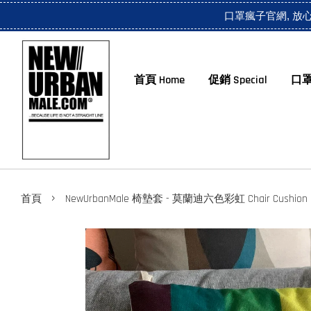
口罩瘋子官網, 放
首頁 Home
促銷 Special
口罩
›
首頁
NewUrbanMale 椅墊套 - 莫蘭迪六色彩虹 Chair Cushion 