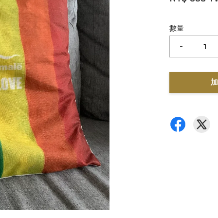
數量
-
加