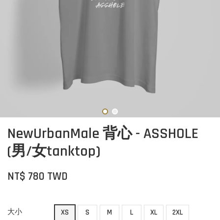
NewUrbanMale 背心 - ASSHOLE
(男/女tanktop)
NT$ 780 TWD
大小
XS
S
M
L
XL
2XL