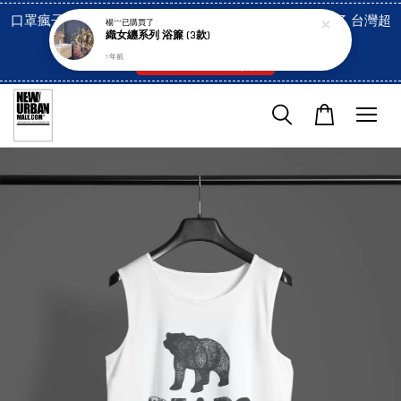
口罩瘋子官網, 放心訂購! 香港澳門信用卡付費已經開啓了 台灣超
楊***
已購買了
織女纏系列 浴簾 (3款)
市貨到付款也是!
1 年前
付款方式/超商取貨！