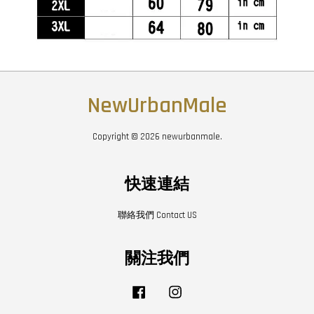
NewUrbanMale
Copyright © 2026 newurbanmale.
快速連結
聯絡我們 Contact US
關注我們
Facebook
Instagram