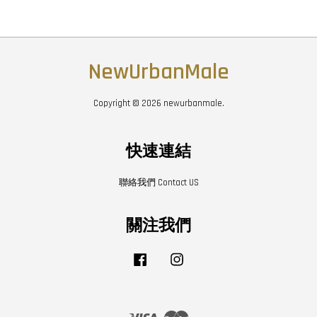
NewUrbanMale
Copyright © 2026 newurbanmale.
快速連結
聯絡我們 Contact US
關注我們
Facebook
Instagram
Visa
Master