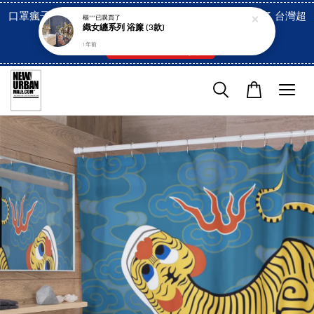
口罩瘋子官網, 放心訂購! 香港澳門信用卡付費已經開啓了 台灣超
楊***
已購買了
織女纏系列 浴簾 (3款)
市貨到付款也是!
1 年前
付款方式/超商取貨！