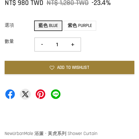
NT$ 980 TWD
NT$ 1,280 TWD
-23.4%
選項
藍色 BLUE
紫色 PURPLE
數量
-
+
ADD TO WISHLIST
NewUrbanMale 浴簾 - 黃虎系列 Shower Curtain