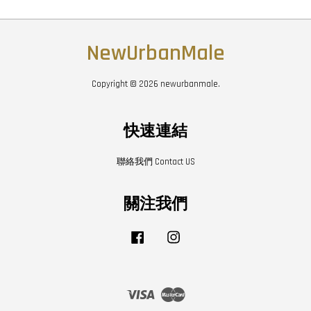
NewUrbanMale
Copyright © 2026 newurbanmale.
快速連結
聯絡我們 Contact US
關注我們
Facebook
Instagram
Visa
Master