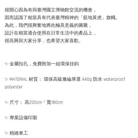
很開心因為有與臺灣國立博物館交流的機會，
因而認識了相當具有代表臺灣精神的「藍地黃虎」旗幟。
為此，我們很興奮地將此極具意義的圖騰，
設計在相當適合使用在日常生活中的產品上，
很高興與大家分享，也希望大家喜歡。
✨ 金屬扣孔，免費附加一組環保挂鈎
✨ MATERIAL 材質： 環保高級滌綸厚選 440g 防水 waterproof
polyester
✨ 尺寸： 高200cm * 寬180cm
✨ 專業設備印製
✨ 精緻車工