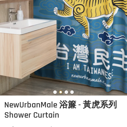
NewUrbanMale 浴簾 - 黃虎系列
Shower Curtain