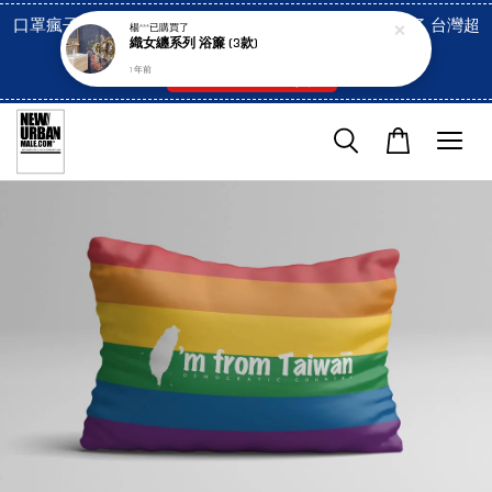
口罩瘋子官網, 放心訂購! 香港澳門信用卡付費已經開啓了 台灣超
楊***
已購買了
織女纏系列 浴簾 (3款)
市貨到付款也是!
1 年前
付款方式/超商取貨！