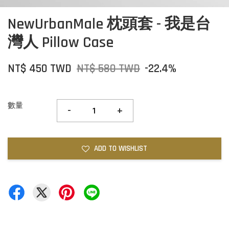
NewUrbanMale 枕頭套 - 我是台
灣人 Pillow Case
NT$ 450 TWD
NT$ 580 TWD
-22.4%
數量
-
+
ADD TO WISHLIST