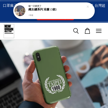
口罩瘋子官網, 放心訂購! 香港澳門信用卡付費已經開啓了 台灣超
楊***
已購買了
織女纏系列 浴簾 (3款)
市貨到付款也是!
1 年前
付款方式/超商取貨！