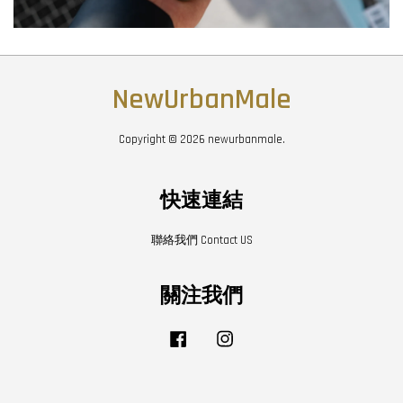
NewUrbanMale
Copyright © 2026 newurbanmale.
快速連結
聯絡我們 Contact US
關注我們
Facebook
Instagram