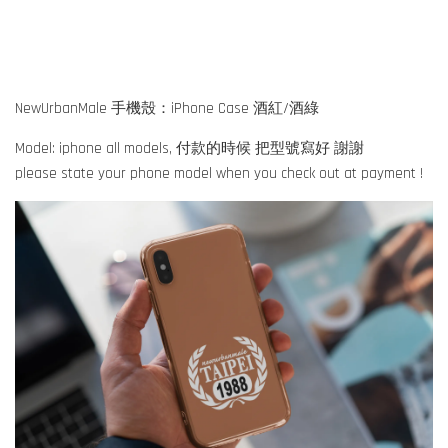
NewUrbanMale 手機殼：iPhone Case 酒紅/酒綠
Model: iphone all models, 付款的時候 把型號寫好 謝謝
please state your phone model when you check out at payment !