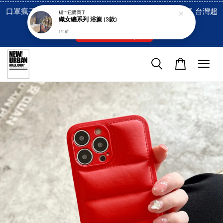
口罩瘋子官網, 放心訂購! 香港澳門信用卡付費已經開啓了 台灣超
楊***
已購買了
織女纏系列 浴簾 (3款)
市貨到付款也是!
1 年前
付款方式/超商取貨！