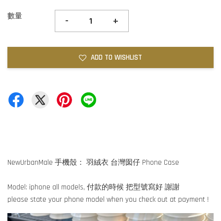
數量
-
+
ADD TO WISHLIST
NewUrbanMale 手機殼： 羽絨衣 台灣囡仔 Phone Case
Model: iphone all models, 付款的時候 把型號寫好 謝謝
please state your phone model when you check out at payment !