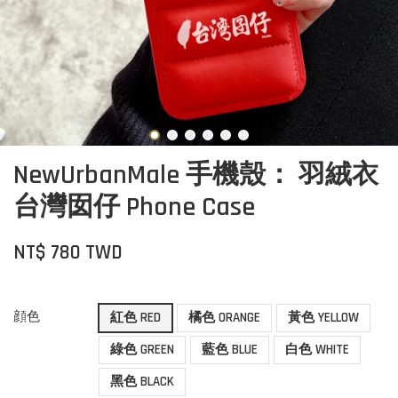
NewUrbanMale 手機殼： 羽絨衣
台灣囡仔 Phone Case
NT$ 780 TWD
顔色
紅色 RED
橘色 ORANGE
黃色 YELLOW
綠色 GREEN
藍色 BLUE
白色 WHITE
黑色 BLACK