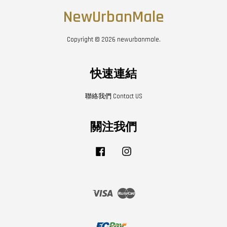
NewUrbanMale
Copyright © 2026 newurbanmale.
快速連結
聯絡我們 Contact US
關注我們
Facebook
Instagram
Visa
Master