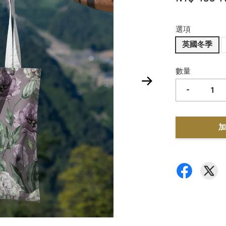
選項
英國冬季
數量
-
加