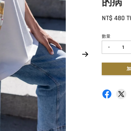
的病
NT$ 480 
數量
-
加