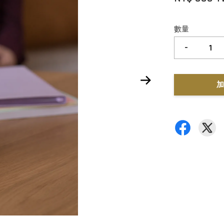
數量
-
加