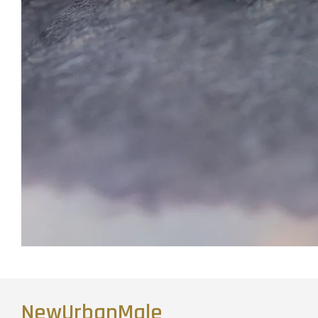
NewUrbanMale