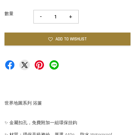
數量
-
+
ADD TO WISHLIST
世界地圖系列 浴簾
✨ 金屬扣孔，免費附加一組環保挂鈎
✨ 材質：環保高級滌綸、厚選 440g 、防水 Waterproof