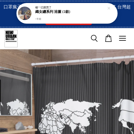
口罩瘋子官網, 放心訂購! 香港澳門信用卡付費已經開啓了 台灣超
楊***
已購買了
織女纏系列 浴簾 (3款)
市貨到付款也是!
1 年前
付款方式/超商取貨！