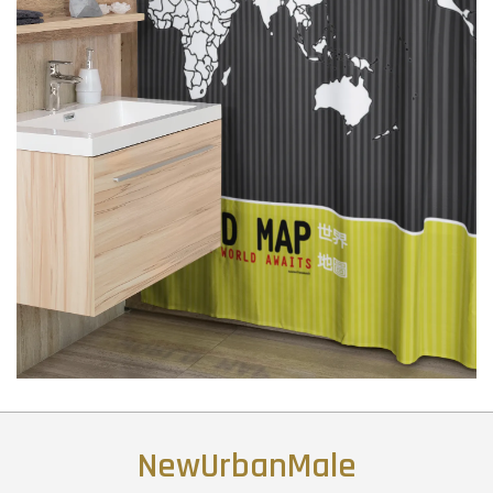
NewUrbanMale