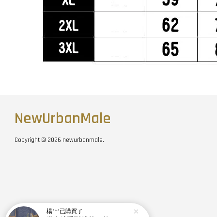
NewUrbanMale
Copyright © 2026 newurbanmale.
楊***
已購買了