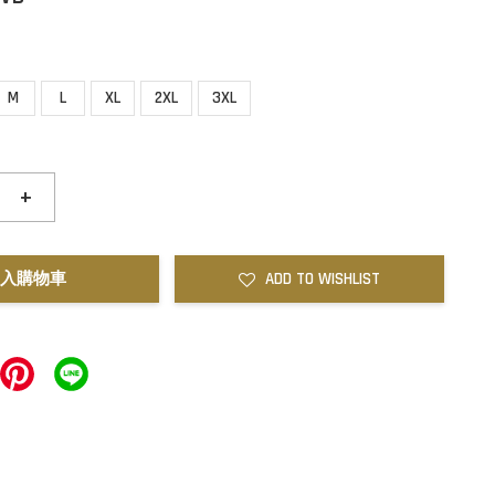
M
L
XL
2XL
3XL
+
入購物車
ADD TO WISHLIST