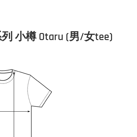
列 小樽 Otaru (男/女tee)