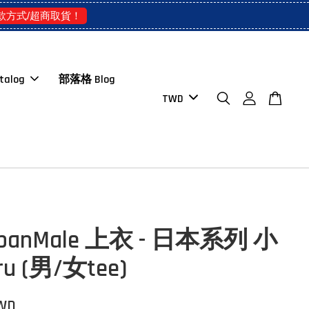
款方式/超商取貨！
talog
部落格 Blog
rbanMale 上衣 - 日本系列 小
ru (男/女tee)
TWD