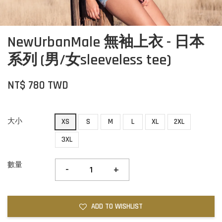
NewUrbanMale 無袖上衣 - 日本
系列 (男/女sleeveless tee)
NT$ 780 TWD
大小
XS
S
M
L
XL
2XL
3XL
數量
-
+
ADD TO WISHLIST