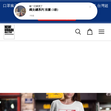
口罩瘋子官網, 放心訂購! 香港澳門信用卡付費已經開啓了 台灣超
楊***
已購買了
織女纏系列 浴簾 (3款)
市貨到付款也是!
1 年前
付款方式/超商取貨！