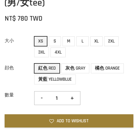
(男/女tee)
NT$ 780 TWD
大小
XS
S
M
L
XL
2XL
3XL
4XL
顔色
紅色 RED
灰色 GRAY
橘色 ORANGE
黃藍 YELLOWBLUE
數量
-
+
ADD TO WISHLIST