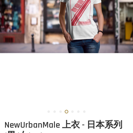
NewUrbanMale 上衣 - 日本系列