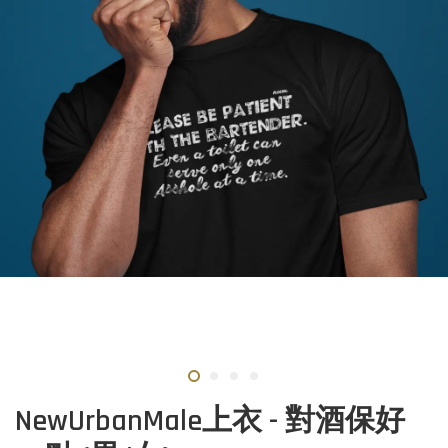
NewUrbanMale上衣 - 對酒保好