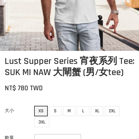
Lust Supper Series 宵夜系列 Tee:
SUK MI NAW 大閘蟹 (男/女tee)
NT$ 780 TWD
大小
XS
S
M
L
XL
2XL
3XL
數量