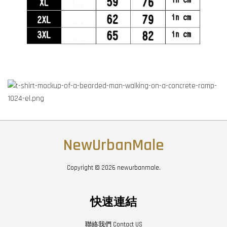
NewUrbanMale
Copyright © 2026 newurbanmale.
快速連結
聯絡我們 Contact US