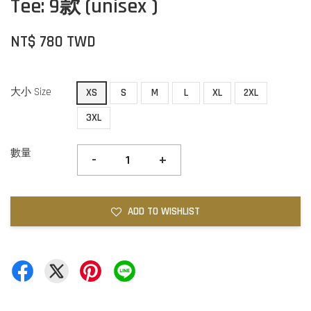
Tee: 9款 (unisex )
NT$ 780 TWD
大小 Size
XS
S
M
L
XL
2XL
3XL
數量
-
+
ADD TO WISHLIST