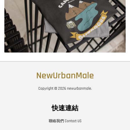
NewUrbanMale
Copyright © 2026 newurbanmale.
快速連結
聯絡我們 Contact US