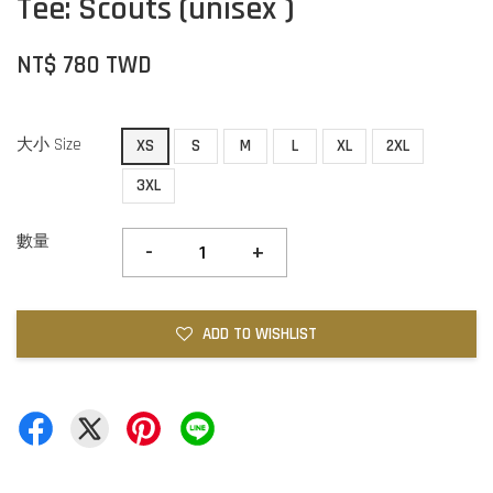
Tee: Scouts (unisex )
NT$ 780 TWD
大小 Size
XS
S
M
L
XL
2XL
3XL
數量
-
+
ADD TO WISHLIST