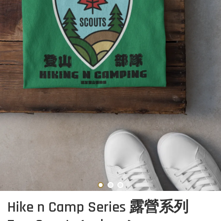
Hike n Camp Series 露營系列