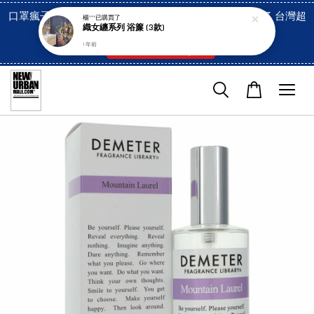
口罩瘋子官網, 放心訂購! 香港澳門信用卡付費已經開啓了 台灣超
楊***
已購買了
織女纏系列 浴簾 (3款)
市貨到付款也是!
1 年前
付款方式/超商取貨！