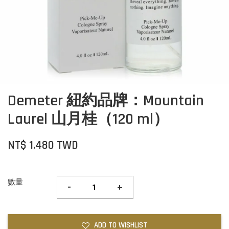
Demeter 紐約品牌：Mountain
Laurel 山月桂（120 ml）
NT$ 1,480 TWD
數量
-
+
ADD TO WISHLIST