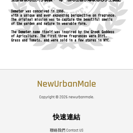
NewUrbanMale
Copyright © 2026 newurbanmale.
快速連結
聯絡我們 Contact US