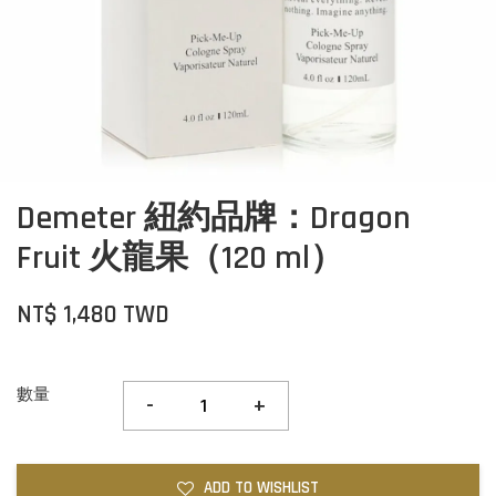
Demeter 紐約品牌：Dragon
Fruit 火龍果（120 ml）
NT$ 1,480 TWD
數量
-
+
ADD TO WISHLIST