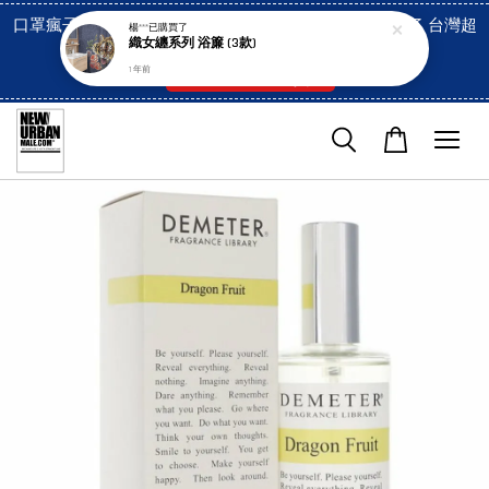
口罩瘋子官網, 放心訂購! 香港澳門信用卡付費已經開啓了 台灣超
楊***
已購買了
織女纏系列 浴簾 (3款)
市貨到付款也是!
1 年前
付款方式/超商取貨！