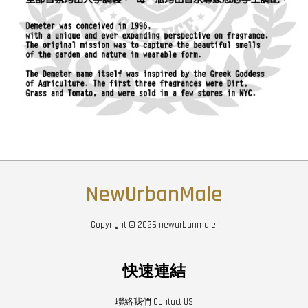
NewUrbanMale
Copyright © 2026 newurbanmale.
快速連結
聯絡我們 Contact US