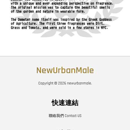
NewUrbanMale
Copyright © 2026 newurbanmale.
快速連結
聯絡我們 Contact US