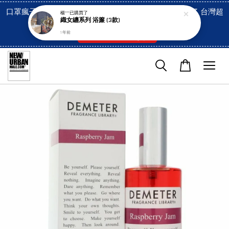
口罩瘋子官網, 放心訂購! 香港澳門信用卡付費已經開啓了 台灣超
楊***
已購買了
織女纏系列 浴簾 (3款)
市貨到付款也是!
1 年前
付款方式/超商取貨！