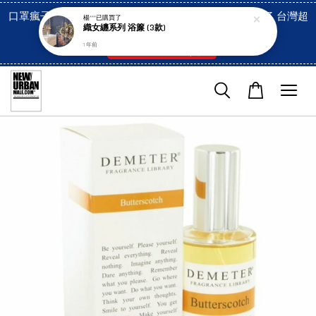
口罩瘋子官網, 放心訂購! 香港澳門信用卡付費已經開啓了 台灣超
楊***
已購買了
織女纏系列 浴簾 (3款)
市貨到付款也是!
1 年前
付款方式/超商取貨！