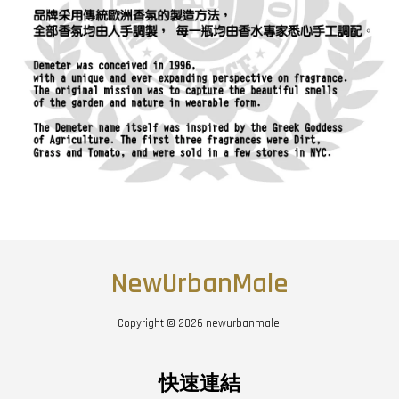
NewUrbanMale
Copyright © 2026 newurbanmale.
快速連結