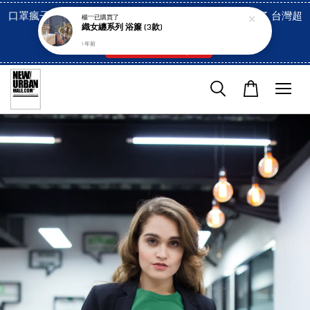
口罩瘋子官網, 放心訂購! 香港澳門信用卡付費已經開啓了 台灣超
楊***
已購買了
織女纏系列 浴簾 (3款)
市貨到付款也是!
1 年前
付款方式/超商取貨！