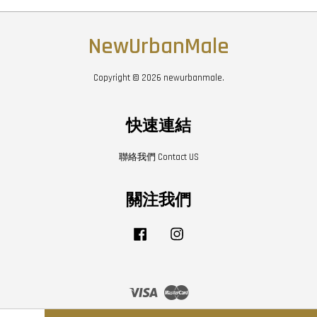
NewUrbanMale
Copyright © 2026 newurbanmale.
快速連結
聯絡我們 Contact US
關注我們
Facebook
Instagram
Visa
Master