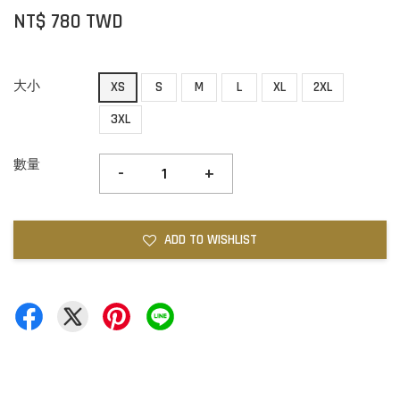
NT$ 780 TWD
大小
XS
S
M
L
XL
2XL
3XL
數量
-
+
ADD TO WISHLIST