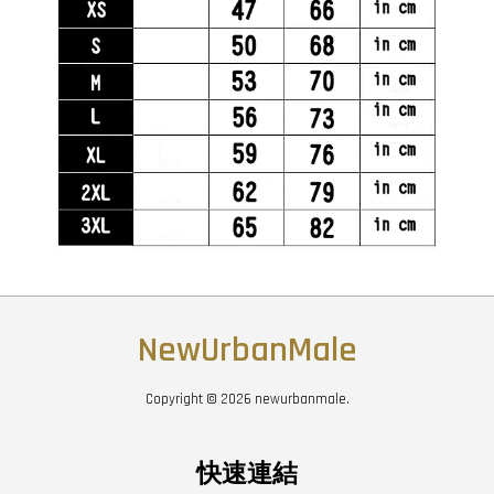
NewUrbanMale
Copyright © 2026 newurbanmale.
快速連結