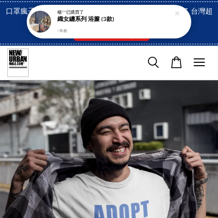
口罩瘋子官網, 放心訂購! 香港澳門信用卡付費已經開啓了 台灣超
楊***
已購買了
織女纏系列 浴簾 (3款)
市貨到付款也是!
1 年前
付款方式/超商取貨！