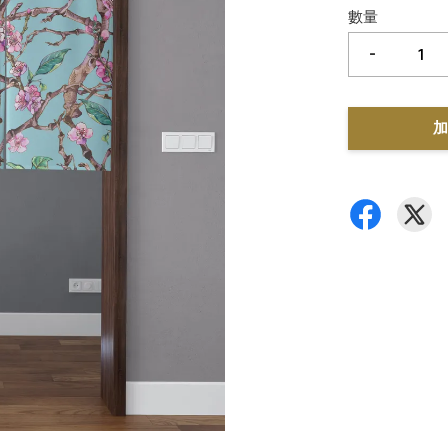
數量
-
加