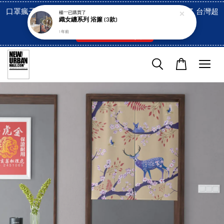
口罩瘋子官網, 放心訂購! 香港澳門信用卡付費已經開啓了 台灣超
楊***
已購買了
織女纏系列 浴簾 (3款)
市貨到付款也是!
1 年前
付款方式/超商取貨！