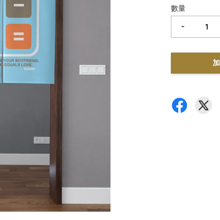
數量
-
加