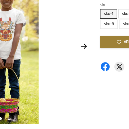
sku
sku-1
sku
sku-8
sk
AD