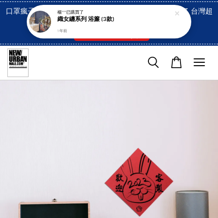
口罩瘋子官網, 放心訂購! 香港澳門信用卡付費已經開啓了 台灣超
楊***
已購買了
織女纏系列 浴簾 (3款)
市貨到付款也是!
1 年前
付款方式/超商取貨！