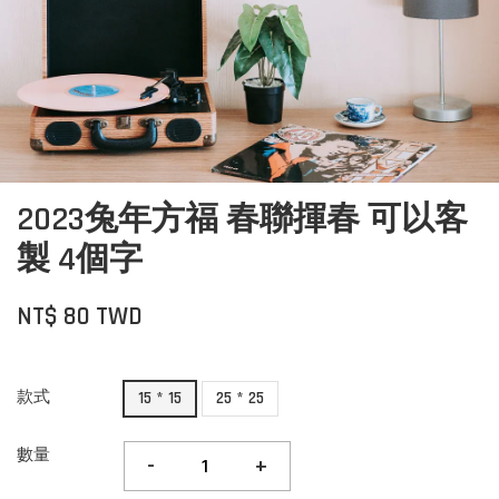
2023兔年方福 春聯揮春 可以客
製 4個字
NT$ 80 TWD
款式
15 * 15
25 * 25
數量
-
+