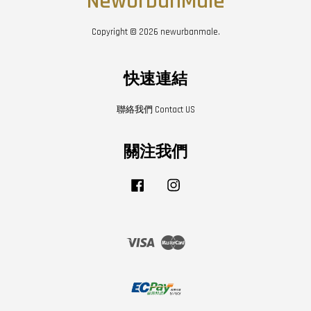
NewUrbanMale
Copyright © 2026 newurbanmale.
快速連結
聯絡我們 Contact US
關注我們
Facebook
Instagram
Visa
Master