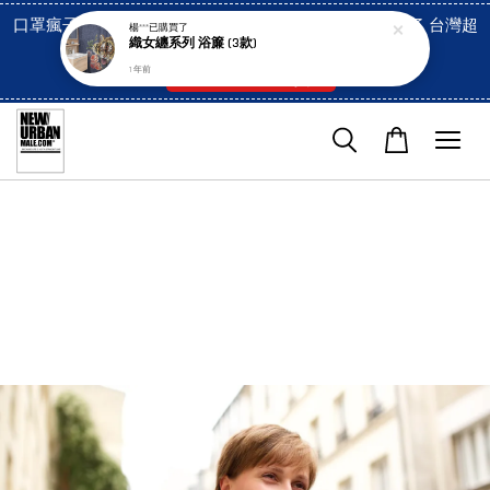
口罩瘋子官網, 放心訂購! 香港澳門信用卡付費已經開啓了 台灣超
楊***
已購買了
織女纏系列 浴簾 (3款)
市貨到付款也是!
1 年前
付款方式/超商取貨！