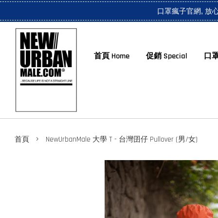
口罩瘋子官網, 放
首頁 Home
促銷 Special
口罩
›
首頁
NewUrbanMale 大學 T - 台灣囝仔 Pullover (男/女)