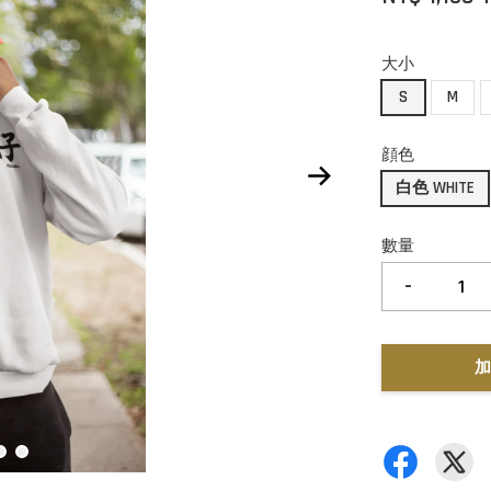
大小
S
M
顔色
白色 WHITE
數量
-
加