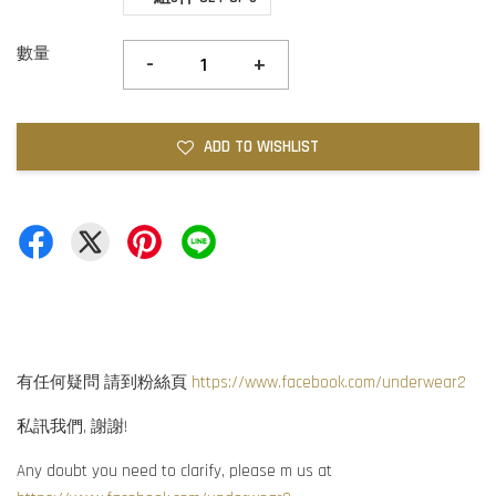
數量
-
+
ADD TO WISHLIST
有任何疑問 請到粉絲頁
https://www.facebook.com/underwear2
私訊我們, 謝謝!
Any doubt you need to clarify, please m us at