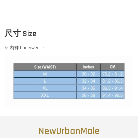
尺寸 Size
✨ 內褲 Underwear：
NewUrbanMale