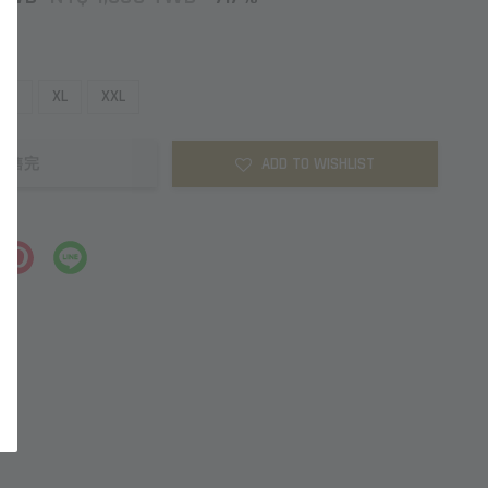
L
XL
XXL
ADD TO WISHLIST
售完