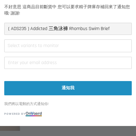
不好意思 這商品目前斷貨中 您可以要求精子牌庫存補回來了通知您
哦! 謝謝!
大小 Size
S
M
Select variants to monitor
通知我
我們將以電郵的方式通知你!
On
V
oard
POWERED BY