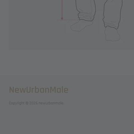
NewUrbanMale
Copyright © 2026 newurbanmale.