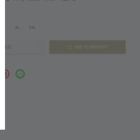
L
XL
XXL
ADD TO WISHLIST
售完