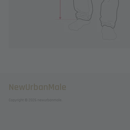
NewUrbanMale
Copyright © 2026 newurbanmale.