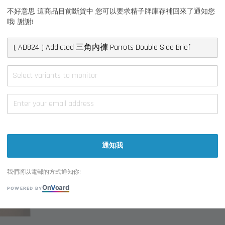
不好意思 這商品目前斷貨中 您可以要求精子牌庫存補回來了通知您
哦! 謝謝!
大小 Size
S
M
Select variants to monitor
通知我
我們將以電郵的方式通知你!
On
V
oard
POWERED BY