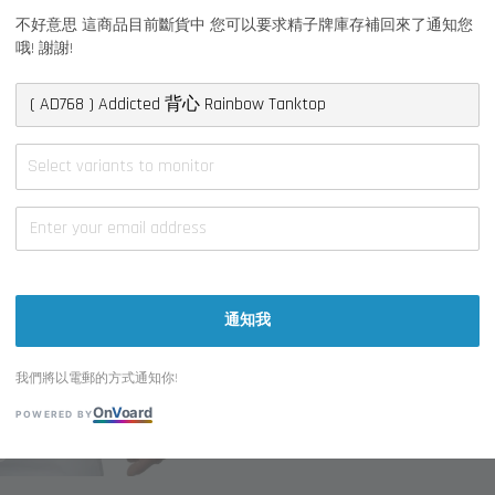
不好意思 這商品目前斷貨中 您可以要求精子牌庫存補回來了通知您
哦! 謝謝!
大小 Size
S
M
顔色 Color
Select variants to monitor
白 White ( C-0
通知我
我們將以電郵的方式通知你!
On
V
oard
POWERED BY