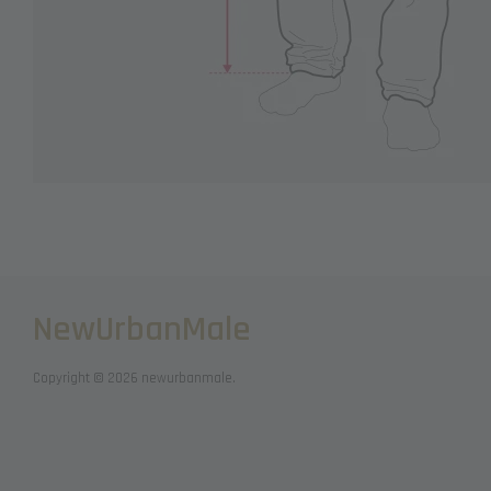
NewUrbanMale
Copyright © 2026 newurbanmale.