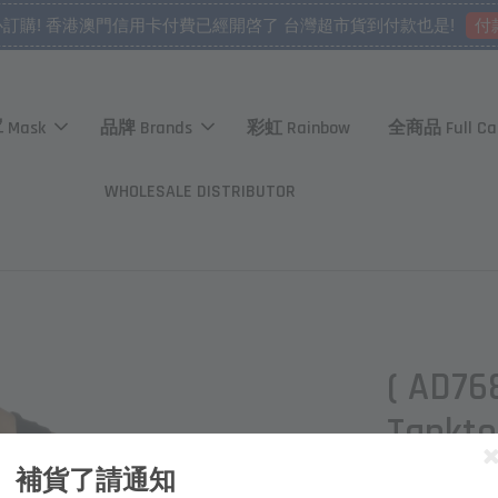
付
心訂購! 香港澳門信用卡付費已經開啓了 台灣超市貨到付款也是!
 Mask
品牌 Brands
彩虹 Rainbow
全商品 Full Ca
WHOLESALE DISTRIBUTOR
( AD76
Tankt
補貨了請通知
NT$ 980 