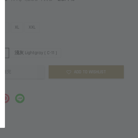
L
XL
XXL
1 )
淺灰 Lightgray ( C-11 )
ADD TO WISHLIST
售完