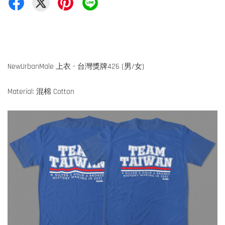
NewUrbanMale 上衣 - 台灣獎牌426 (男/女)
Material: 混棉 Cotton