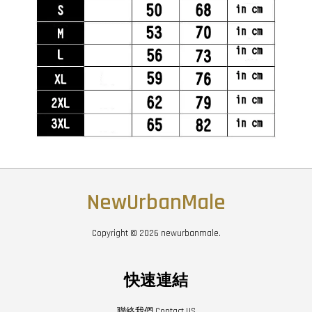
NewUrbanMale
Copyright © 2026 newurbanmale.
快速連結
聯絡我們 Contact US