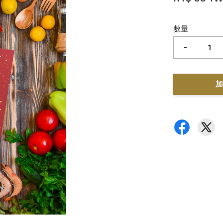
數量
-
加