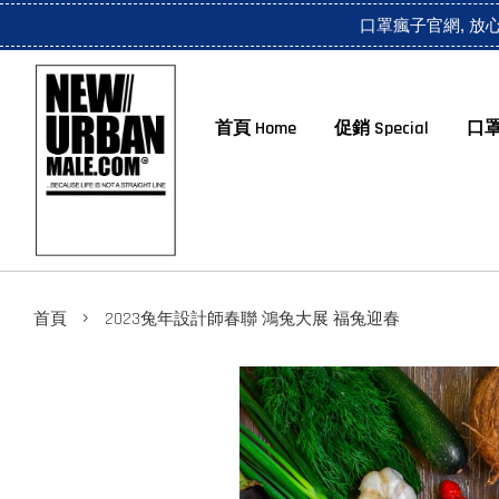
口罩瘋子官網, 放
首頁 Home
促銷 Special
口罩
›
首頁
2023兔年設計師春聯 鴻兔大展 福兔迎春