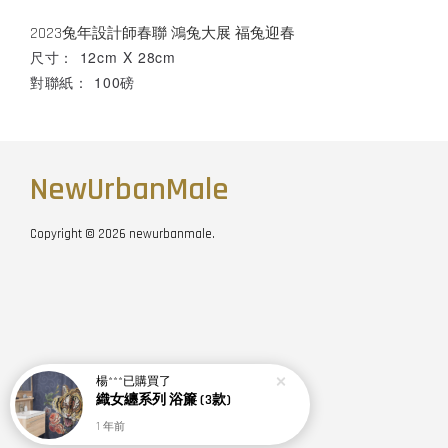
2023兔年設計師春聯 鴻兔大展 福兔迎春
尺寸： 12cm X 28cm
對聯紙： 100磅
NewUrbanMale
Copyright © 2026 newurbanmale.
楊***
已購買了
織女纏系列 浴簾 (3款)
1 年前