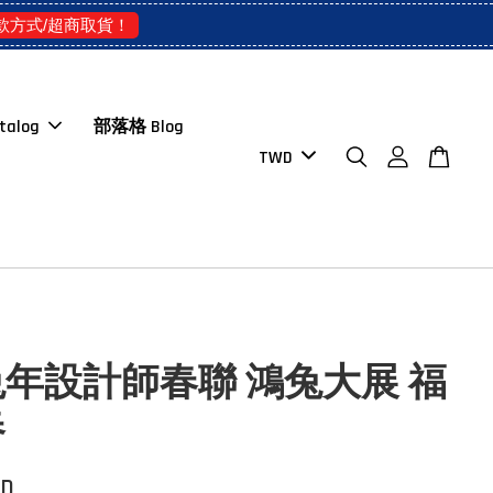
款方式/超商取貨！
talog
部落格 Blog
3兔年設計師春聯 鴻兔大展 福
春
WD